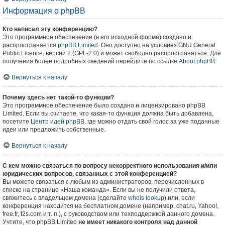
Информация о phpBB
Кто написал эту конференцию?
Это программное обеспечение (в его исходной форме) создано и
распространяется
phpBB Limited
. Оно доступно на условиях GNU General
Public Licence, версии 2 (GPL-2.0) и может свободно распространяться. Для
получения более подробных сведений перейдите по ссылке
About phpBB
.
Вернуться к началу
Почему здесь нет такой-то функции?
Это программное обеспечение было создано и лицензировано phpBB
Limited. Если вы считаете, что какая-то функция должна быть добавлена,
посетите
Центр идей phpBB
, где можно отдать свой голос за уже поданные
идеи или предложить собственные.
Вернуться к началу
С кем можно связаться по вопросу некорректного использования и/или
юридических вопросов, связанных с этой конференцией?
Вы можете связаться с любым из администраторов, перечисленных в
списке на странице «Наша команда». Если вы не получили ответа,
свяжитесь с владельцем домена (сделайте
whois lookup
) или, если
конференция находится на бесплатном домене (например, chat.ru, Yahoo!,
free.fr, f2s.com и т. п.), с руководством или техподдержкой данного домена.
Учтите, что phpBB Limited
не имеет никакого контроля над данной