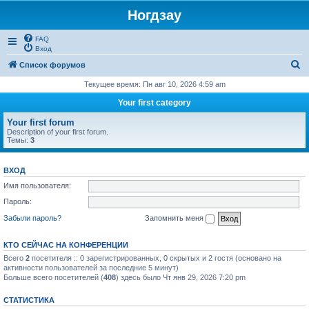
Ногдзау
FAQ
Вход
П
Список форумов
о
Текущее время: Пн авг 10, 2026 4:59 am
и
Your first category
с
Your first forum
к
Description of your first forum.
Темы:
3
ВХОД
Имя пользователя:
Пароль:
Забыли пароль?
Запомнить меня
КТО СЕЙЧАС НА КОНФЕРЕНЦИИ
Всего
2
посетителя :: 0 зарегистрированных, 0 скрытых и 2 гостя (основано на
активности пользователей за последние 5 минут)
Больше всего посетителей (
408
) здесь было Чт янв 29, 2026 7:20 pm
СТАТИСТИКА