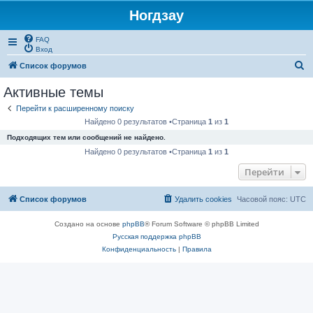
Ногдзау
FAQ
Вход
П
Список форумов
о
Активные темы
и
Перейти к расширенному поиску
с
Найдено 0 результатов •Страница
1
из
1
к
Подходящих тем или сообщений не найдено.
Найдено 0 результатов •Страница
1
из
1
Перейти
Список форумов
Удалить cookies
Часовой пояс:
UTC
Создано на основе
phpBB
® Forum Software © phpBB Limited
Русская поддержка phpBB
Конфиденциальность
|
Правила