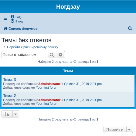
Ногдзау
FAQ
Вход
П
Список форумов
о
Темы без ответов
и
Перейти к расширенному поиску
с
Поиск
Расширенный поиск
к
Найдено 2 результата •Страница
1
из
1
Темы
Тема 3
Последнее сообщение
Administrator
«
Ср июл 31, 2019 2:01 pm
Добавленов форуме
Your first forum
Тема 2
Последнее сообщение
Administrator
«
Ср июл 31, 2019 2:01 pm
Добавленов форуме
Your first forum
Найдено 2 результата •Страница
1
из
1
Перейти