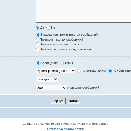
Да
Нет
В названиях тем и текстах сообщений
Только в текстах сообщений
Только по названию темы
Только в первом сообщении темы
Сообщения
Темы
по возрастанию
по убывани
символов сообщений
Создано на основе
phpBB
® Forum Software © phpBB Limited
Русская поддержка phpBB