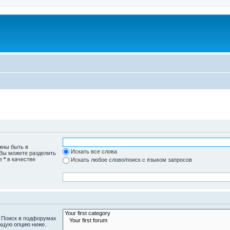
жны быть в
Искать все слова
 Вы можете разделить
те
*
в качестве
Искать любое слово/поиск с языком запросов
. Поиск в подфорумах
ющую опцию ниже.