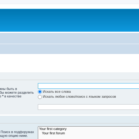
жны быть в
Искать все слова
 Вы можете разделить
те
*
в качестве
Искать любое слово/поиск с языком запросов
. Поиск в подфорумах
ющую опцию ниже.