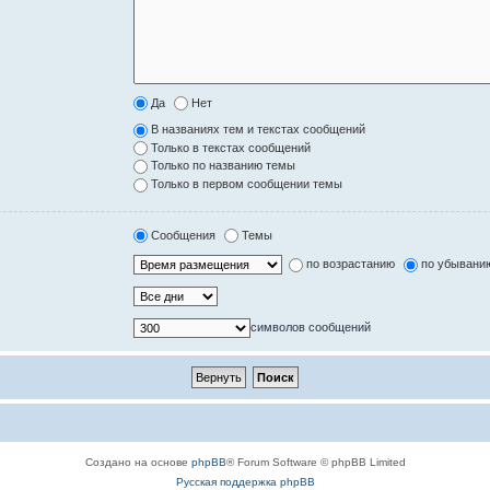
Да
Нет
В названиях тем и текстах сообщений
Только в текстах сообщений
Только по названию темы
Только в первом сообщении темы
Сообщения
Темы
по возрастанию
по убывани
символов сообщений
Создано на основе
phpBB
® Forum Software © phpBB Limited
Русская поддержка phpBB