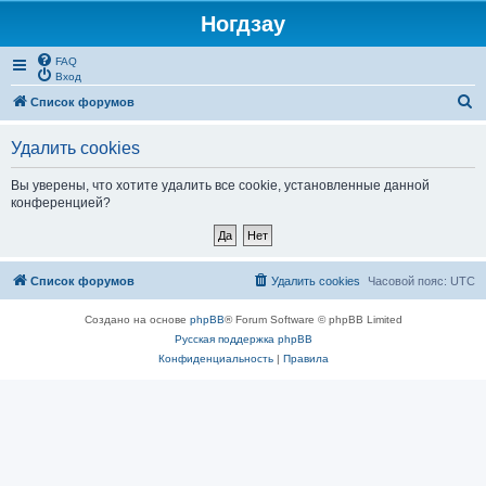
Ногдзау
FAQ
Вход
П
Список форумов
о
Удалить cookies
и
с
Вы уверены, что хотите удалить все cookie, установленные данной
конференцией?
к
Список форумов
Удалить cookies
Часовой пояс:
UTC
Создано на основе
phpBB
® Forum Software © phpBB Limited
Русская поддержка phpBB
Конфиденциальность
|
Правила