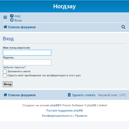
Ногдзау
FAQ
Вход
П
Список форумов
о
Вход
и
с
Имя пользователя:
к
Пароль:
Забыли пароль?
Запомнить меня
Скрыть моё пребывание на конференции в этот раз
Список форумов
Удалить cookies
Часовой пояс:
UTC
Создано на основе
phpBB
® Forum Software © phpBB Limited
Русская поддержка phpBB
Конфиденциальность
|
Правила