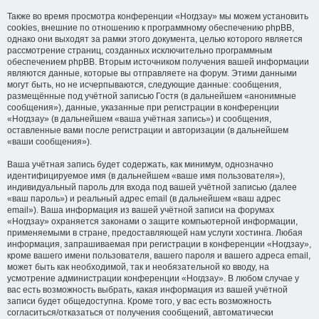
Также во время просмотра конференции «Ногдзау» мы можем установить
cookies, внешние по отношению к программному обеспечению phpBB,
однако они выходят за рамки этого документа, целью которого является
рассмотрение страниц, созданных исключительно программным
обеспечением phpBB. Вторым источником получения вашей информации
являются данные, которые вы отправляете на форум. Этими данными
могут быть, но не исчерпываются, следующие данные: сообщения,
размещённые под учётной записью Гостя (в дальнейшем «анонимные
сообщения»), данные, указанные при регистрации в конференции
«Ногдзау» (в дальнейшем «ваша учётная запись») и сообщения,
оставленные вами после регистрации и авторизации (в дальнейшем
«ваши сообщения»).
Ваша учётная запись будет содержать, как минимум, однозначно
идентифицируемое имя (в дальнейшем «ваше имя пользователя»),
индивидуальный пароль для входа под вашей учётной записью (далее
«ваш пароль») и реальный адрес email (в дальнейшем «ваш адрес
email»). Ваша информация из вашей учётной записи на форумах
«Ногдзау» охраняется законами о защите компьютерной информации,
применяемыми в стране, предоставляющей нам услуги хостинга. Любая
информация, запрашиваемая при регистрации в конференции «Ногдзау»,
кроме вашего имени пользователя, вашего пароля и вашего адреса email,
может быть как необходимой, так и необязательной ко вводу, на
усмотрение администрации конференции «Ногдзау». В любом случае у
вас есть возможность выбрать, какая информация из вашей учётной
записи будет общедоступна. Кроме того, у вас есть возможность
согласиться/отказаться от получения сообщений, автоматически