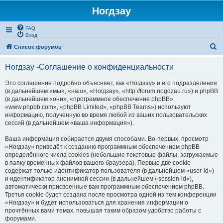
Ногдзау
FAQ
Вход
П
Список форумов
о
Ногдзау -Соглашение о конфиденциальности
и
с
Это соглашение подробно объясняет, как «Ногдзау» и его подразделения
(в дальнейшем «мы», «наш», «Ногдзау», «http://forum.nogdzau.ru») и phpBB
к
(в дальнейшем «они», «программное обеспечение phpBB»,
«www.phpbb.com», «phpBB Limited», «phpBB Teams») используют
информацию, полученную во время любой из ваших пользовательских
сессий (в дальнейшем «ваша информация»).
Ваша информация собирается двумя способами. Во-первых, просмотр
«Ногдзау» приведёт к созданию программным обеспечением phpBB
определённого числа cookies (небольшие текстовые файлы, загружаемые
в папку временных файлов вашего браузера). Первые две cookie
содержат только идентификатор пользователя (в дальнейшем «user-id»)
и идентификатор анонимной сессии (в дальнейшем «session-id»),
автоматически присвоенные вам программным обеспечением phpBB.
Третья cookie будет создана после просмотра одной из тем конференции
«Ногдзау» и будет использоваться для хранения информации о
прочтённых вами темах, повышая таким образом удобство работы с
форумами.