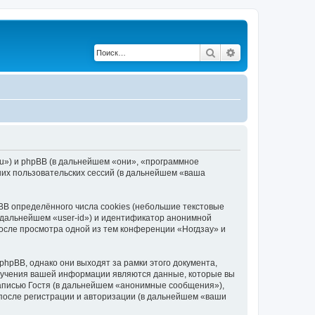
Поиск
Расширенный по
.ru») и phpBB (в дальнейшем «они», «программное
их пользовательских сессий (в дальнейшем «ваша
B определённого числа cookies (небольшие текстовые
 дальнейшем «user-id») и идентификатор анонимной
после просмотра одной из тем конференции «Ногдзау» и
hpBB, однако они выходят за рамки этого документа,
лучения вашей информации являются данные, которые вы
аписью Гостя (в дальнейшем «анонимные сообщения»),
после регистрации и авторизации (в дальнейшем «ваши