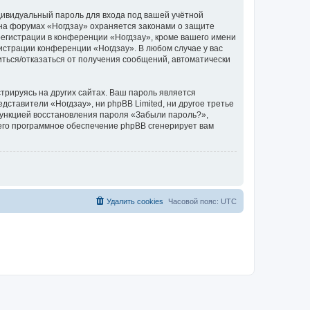
дивидуальный пароль для входа под вашей учётной
 на форумах «Ногдзау» охраняется законами о защите
егистрации в конференции «Ногдзау», кроме вашего имени
нистрации конференции «Ногдзау». В любом случае у вас
иться/отказаться от получения сообщений, автоматически
рируясь на других сайтах. Ваш пароль является
едставители «Ногдзау», ни phpBB Limited, ни другое третье
 функцией восстановления пароля «Забыли пароль?»,
его программное обеспечение phpBB сгенерирует вам
Удалить cookies
Часовой пояс:
UTC