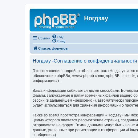
Ногдзау
FAQ
Ссылки
Вход
Список форумов
Ногдзау -Соглашение о конфиденциальности
Это соглашение подробно объясняет, как «Ногдзау» и его 
обеспечение phpBB», «www.phpbb.com», «phpBB Limited»,
информация»).
Ваша информация собирается двумя способами. Во-первых
файлы, загружаемые в папку временных файлов вашего бра
сессии (в дальнейшем «session-id»), автоматически прис
будет использоваться для хранения информации о прочтё
Также во время просмотра конференции «Ногдзау» мы може
целью которого является рассмотрение страниц, создан
отправляете на форум. Этими данными могут быть, но не
данные, указанные при регистрации в конференции «Ногдз
сообщения»).