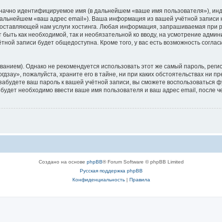
означно идентифицируемое имя (в дальнейшем «ваше имя пользователя»), ин
 дальнейшем «ваш адрес email»). Ваша информация из вашей учётной записи
ставляющей нам услуги хостинга. Любая информация, запрашиваемая при р
т быть как необходимой, так и необязательной ко вводу, на усмотрение адми
тной записи будет общедоступна. Кроме того, у вас есть возможность соглас
ием). Однако не рекомендуется использовать этот же самый пароль, регист
дзау», пожалуйста, храните его в тайне, ни при каких обстоятельствах ни пр
ы забудете ваш пароль к вашей учётной записи, вы сможете воспользоваться
удет необходимо ввести ваше имя пользователя и ваш адрес email, после ч
Создано на основе
phpBB
® Forum Software © phpBB Limited
Русская поддержка phpBB
Конфиденциальность
|
Правила