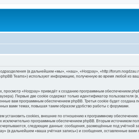
подразделения (в дальнейшем «мы», «наш», «Ногдзау», «http://forum.nogdzau
 «phpBB Teams») используют информацию, полученную во время любой из ваш
, просмотр «Ногдзау» приведёт к созданию программным обеспечением phpB
узера). Первые две cookie содержат только идентификатор пользователя (в
военные вам программным обеспечением phpBB. Третья cookie будет создана 
нных вами темах, повышая таким образом удобство работы с форумами.
м установить cookies, внешние по отношению к программному обеспечению p
ных исключительно программным обеспечением phpBB. Вторым источником по
 исчерпываются, следующие данные: сообщения, размещённые под учётной з
ау» (в дальнейшем «ваша учётная запись») и сообщения, оставленные вами 