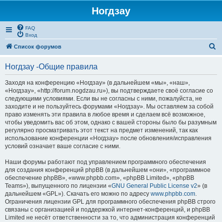
Ногдзау
FAQ
Вход
П
Список форумов
о
Ногдзау -Общие правила
и
с
Заходя на конференцию «Ногдзау» (в дальнейшем «мы», «наш»,
«Ногдзау», «http://forum.nogdzau.ru»), вы подтверждаете своё согласие со
к
следующими условиями. Если вы не согласны с ними, пожалуйста, не
заходите и не пользуйтесь форумами «Ногдзау». Мы оставляем за собой
право изменять эти правила в любое время и сделаем всё возможное,
чтобы уведомить вас об этом, однако с вашей стороны было бы разумным
регулярно просматривать этот текст на предмет изменений, так как
использование конференции «Ногдзау» после обновления/исправления
условий означает ваше согласие с ними.
Наши форумы работают под управлением программного обеспечения
для создания конференций phpBB (в дальнейшем «они», «программное
обеспечение phpBB», «www.phpbb.com», «phpBB Limited», «phpBB
Teams»), выпущенного по лицензии «
GNU General Public License v2
» (в
дальнейшем «GPL»). Скачать его можно по адресу
www.phpbb.com
.
Ограничения лицензии GPL для программного обеспечения phpBB строго
связаны с организацией и поддержкой интернет-конференций, и phpBB
Limited не несёт ответственности за то, что администрация конференций