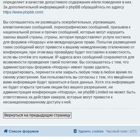
определяет в качестве допустимого содержания и/или поведения в них.
За дополнительной информацией о phpBB обращайтесь по адресу
https://www.phpbb.com/
.
Вы соглашаетесь не размещать оскорбительных, угрожающих,
клеветнических сообщений, порнографических сообщений, призывов к
национальной розни и прочих сообщений, которые могут нарушить
законы вашей страны, страны, которая предоставляет услуги хостинга
для форумов «Ногдзау» или международное право. Попытки размещения
таких сообщений могут привести к вашему немедленному отключению от
конференции, при этом ваш провайдер будет поставлен в известность,
если мы сочтём это нужным. IP-адреса всех сообщений сохраняются для
возможности проведения такой политики. Вы соглашаетесь с тем, что
администраторы форумов «Ногдзау» имеют право удалить,
отредактировать, перенести или закрыть любую тему в любое время по
своему усмотрению. Как пользователь вы согласны с тем, что введённая
вами информация будет храниться в базе данных. Хотя эта информация
не будет открыта третьим лицам без вашего разрешения, ни
администрация конференции «Ногдзау», ни phpBB Limited не может быть
ответственна за действия хакеров, которые могут привести к
несанкционированному доступу к ней.
Вернуться на предыдущую страницу
Список форумов
Удалить cookies
Часовой пояс:
UTC